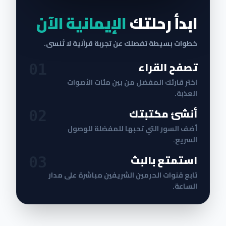
ابدأ رحلتك
الإيمانية الآن
خطوات بسيطة تفصلك عن تجربة قرآنية لا تُنسى.
تصفح القراء
01
اختر قارئك المفضل من بين مئات الأصوات
العذبة.
أنشئ مكتبتك
02
أضف السور التي تحبها للمفضلة للوصول
السريع.
استمتع بالبث
03
تابع قنوات الحرمين الشريفين مباشرة على مدار
الساعة.