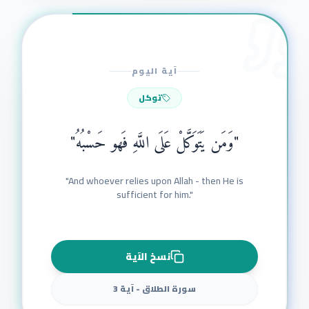
آية اليوم
توكل
"
وَمَن يَتَوَكَّلْ عَلَى اللَّهِ فَهو حَسْبُهُ
"
"
And whoever relies upon Allah - then He is
sufficient for him.
"
نسخ الآية
سورة الطلاق - آية 3